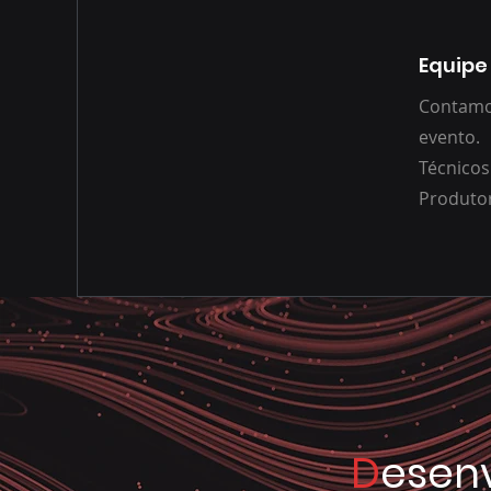
Equipe
Contamos
evento.
Técnicos
Produtor
D
esen