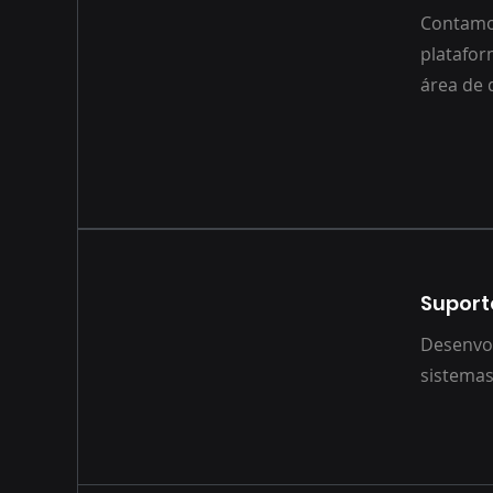
Contamo
platafor
área de 
Suport
Desenvol
sistemas