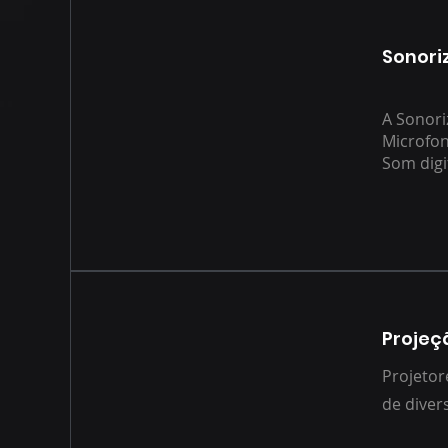
Sonori
A Sonori
Microfon
Som digit
Projeç
Projetor
de diver