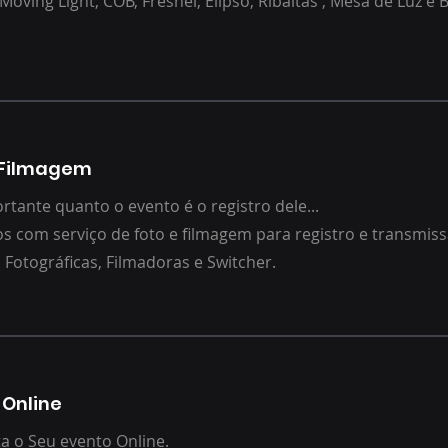
Moving Light, COB, Fresnel, Elipso, Ribaltas , Mesa de Luz e 
 Filmagem
rtante quanto o evento é o registro dele...
 com serviço de foto e filmagem para registro e transmis
s
Fotográficas, Filmadoras e Switcher.
 Online
ta
o Seu evento Online.