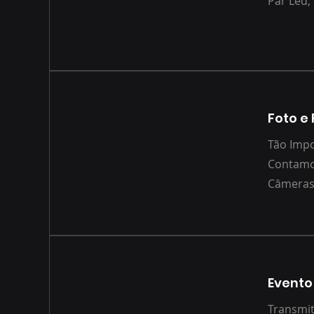
Par Led, 
Foto e
Tão Impo
Contamos
Câmera
Evento
Transmi