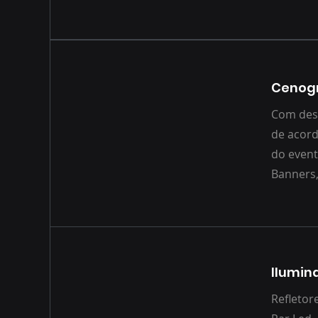
Cenog
Com desi
de acord
do even
Banners,
Ilumin
Refletor