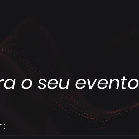
ra o seu event
 :